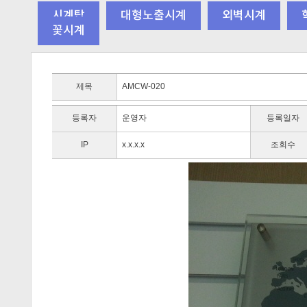
시계탑
대형노출시계
외벽시계
꽃시계
제목
AMCW-020
등록자
운영자
등록일자
IP
x.x.x.x
조회수