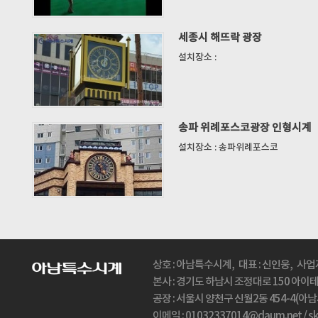
세종시 해뜨락 광장
설치장소 :
송파 위례포스코광장 인형시계
설치장소 : 송파위례포스코
상호 : 아남특수시계, 대표 : 신인웅, 사업자
본사 : 경기도 하남시 조정대로 150 아이테코(
공장 : 서울시 양천구 신월2동 454-4(아남시계탑
이메일 : 01032337014@daum.net / 